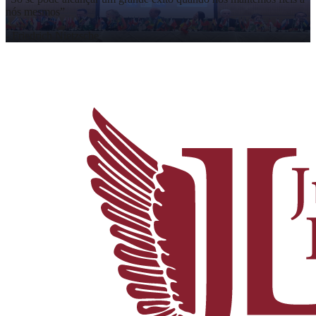
nós mesmos
”
-
Friedrich Nietzsche