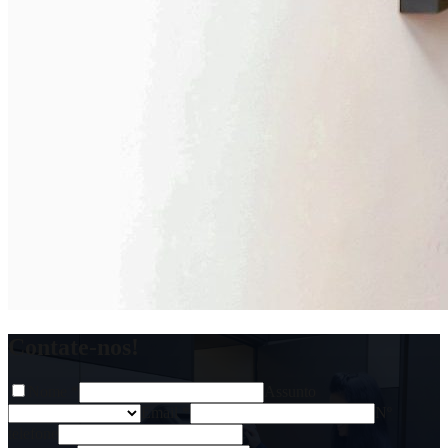
Contate-nos!
Nome
*
Assunto
Email
*
Nº
telefone