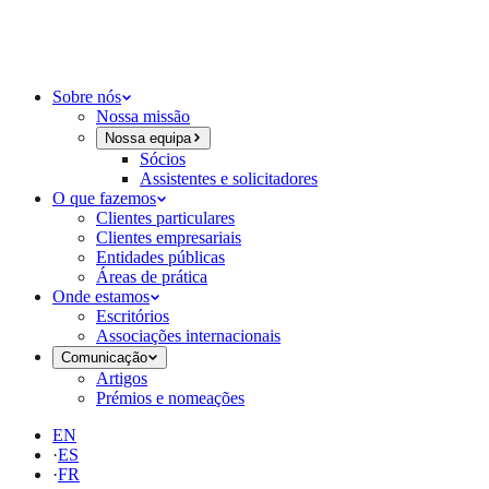
Sobre nós
Nossa missão
Nossa equipa
Sócios
Assistentes e solicitadores
O que fazemos
Clientes particulares
Clientes empresariais
Entidades públicas
Áreas de prática
Onde estamos
Escritórios
Associações internacionais
Comunicação
Artigos
Prémios e nomeações
EN
·
ES
·
FR