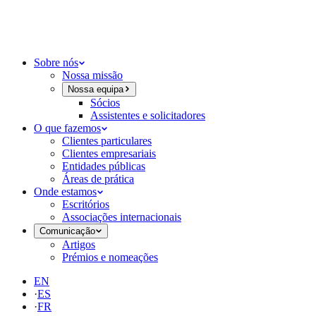
Sobre nós
Nossa missão
Nossa equipa
Sócios
Assistentes e solicitadores
O que fazemos
Clientes particulares
Clientes empresariais
Entidades públicas
Áreas de prática
Onde estamos
Escritórios
Associações internacionais
Comunicação
Artigos
Prémios e nomeações
EN
·
ES
·
FR