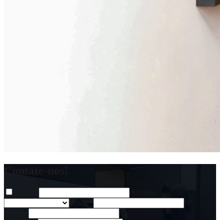
Contate-nos!
Nome
*
Assunto
Email
*
Nº
telefone