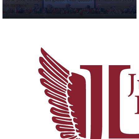
nós mesmos
”
-
Friedrich Nietzsche