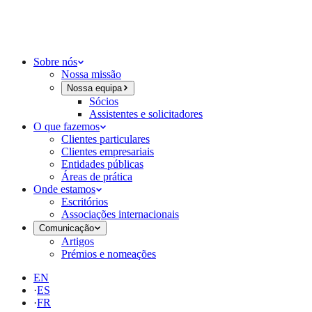
Sobre nós
Nossa missão
Nossa equipa
Sócios
Assistentes e solicitadores
O que fazemos
Clientes particulares
Clientes empresariais
Entidades públicas
Áreas de prática
Onde estamos
Escritórios
Associações internacionais
Comunicação
Artigos
Prémios e nomeações
EN
·
ES
·
FR