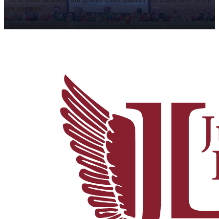
nós mesmos
”
-
Friedrich Nietzsche