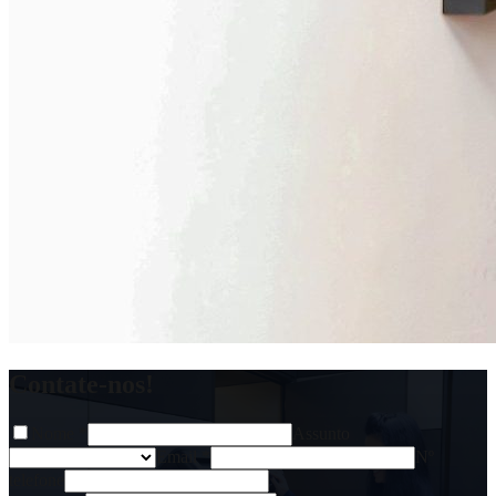
Contate-nos!
Nome
*
Assunto
Email
*
Nº
telefone