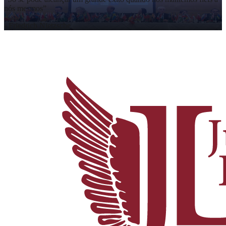
nós mesmos
”
-
Friedrich Nietzsche