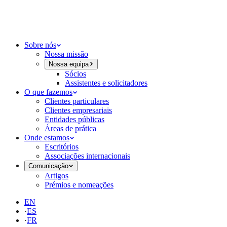
Sobre nós
Nossa missão
Nossa equipa
Sócios
Assistentes e solicitadores
O que fazemos
Clientes particulares
Clientes empresariais
Entidades públicas
Áreas de prática
Onde estamos
Escritórios
Associações internacionais
Comunicação
Artigos
Prémios e nomeações
EN
·
ES
·
FR