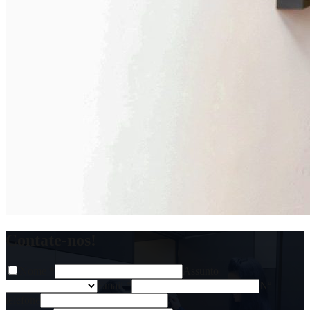
Contate-nos!
Nome
*
Assunto
Email
*
Nº
telefone