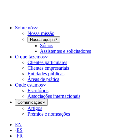
Sobre nós
Nossa missão
Nossa equipa
Sócios
Assistentes e solicitadores
O que fazemos
Clientes particulares
Clientes empresariais
Entidades públicas
Áreas de prática
Onde estamos
Escritórios
Associações internacionais
Comunicação
Artigos
Prémios e nomeações
EN
·
ES
·
FR