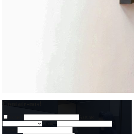
Contate-nos!
Nome
*
Assunto
Email
*
Nº
telefone