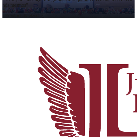
nós mesmos
”
-
Friedrich Nietzsche