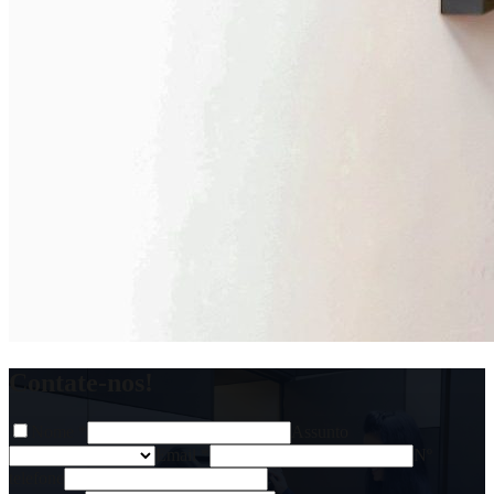
Contate-nos!
Nome
*
Assunto
Email
*
Nº
telefone