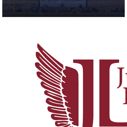
nós mesmos
”
-
Friedrich Nietzsche