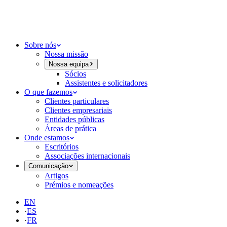
Sobre nós
Nossa missão
Nossa equipa
Sócios
Assistentes e solicitadores
O que fazemos
Clientes particulares
Clientes empresariais
Entidades públicas
Áreas de prática
Onde estamos
Escritórios
Associações internacionais
Comunicação
Artigos
Prémios e nomeações
EN
·
ES
·
FR